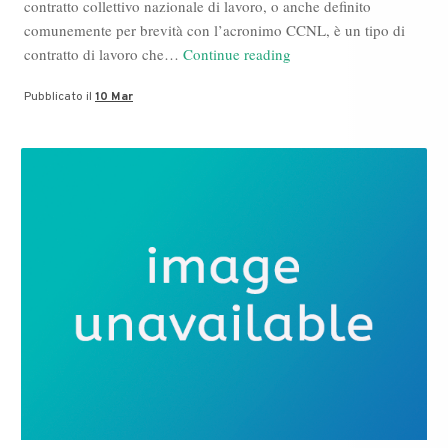
contratto collettivo nazionale di lavoro, o anche definito
comunemente per brevità con l’acronimo CCNL, è un tipo di
Si
contratto di lavoro che…
Continue reading
lega
Pubblicato il
10 Mar
al
round
di
Milano
il
blog
per
avvocato
di
Bruno
Mafrici