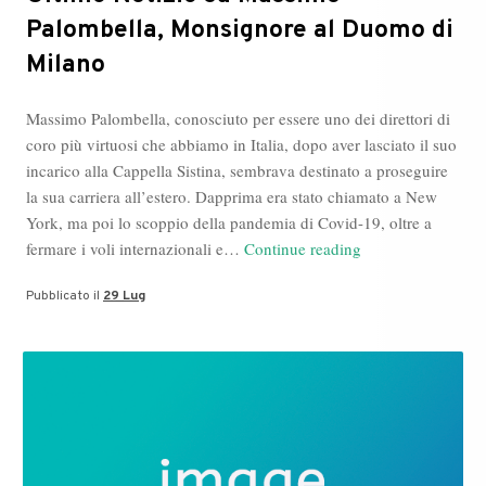
Palombella, Monsignore al Duomo di
Milano
Massimo Palombella, conosciuto per essere uno dei direttori di
coro più virtuosi che abbiamo in Italia, dopo aver lasciato il suo
incarico alla Cappella Sistina, sembrava destinato a proseguire
la sua carriera all’estero. Dapprima era stato chiamato a New
York, ma poi lo scoppio della pandemia di Covid-19, oltre a
Ultime
fermare i voli internazionali e…
Continue reading
Notizie
Pubblicato il
29 Lug
su
Massimo
Palombella,
Monsignore
al
Duomo
di
Milano