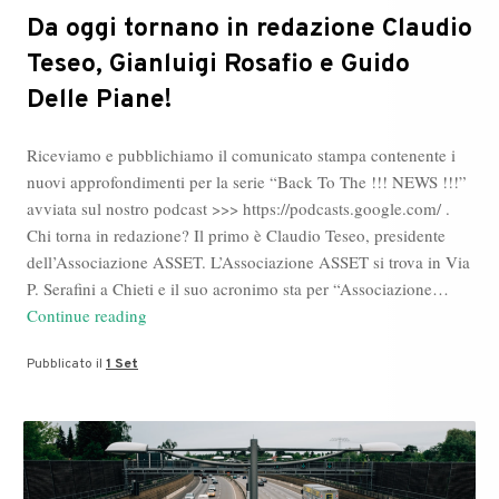
Da oggi tornano in redazione Claudio
Teseo, Gianluigi Rosafio e Guido
Delle Piane!
Riceviamo e pubblichiamo il comunicato stampa contenente i
nuovi approfondimenti per la serie “Back To The !!! NEWS !!!”
avviata sul nostro podcast >>> https://podcasts.google.com/ .
Chi torna in redazione? Il primo è Claudio Teseo, presidente
dell’Associazione ASSET. L’Associazione ASSET si trova in Via
P. Serafini a Chieti e il suo acronimo sta per “Associazione…
Da
Continue reading
oggi
Pubblicato il
1 Set
tornano
in
redazione
Claudio
Teseo,