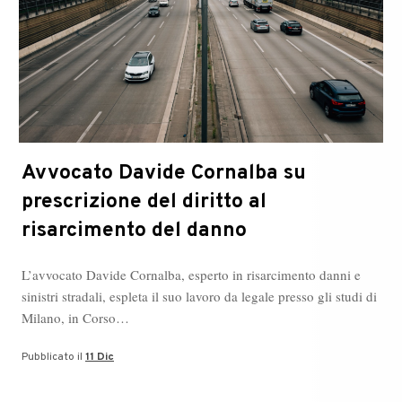
Gianluigi
Rosafio
e
Guido
Delle
Piane!
Avvocato Davide Cornalba su
prescrizione del diritto al
risarcimento del danno
L’avvocato Davide Cornalba, esperto in risarcimento danni e
sinistri stradali, espleta il suo lavoro da legale presso gli studi di
Milano, in Corso…
Pubblicato il
11 Dic