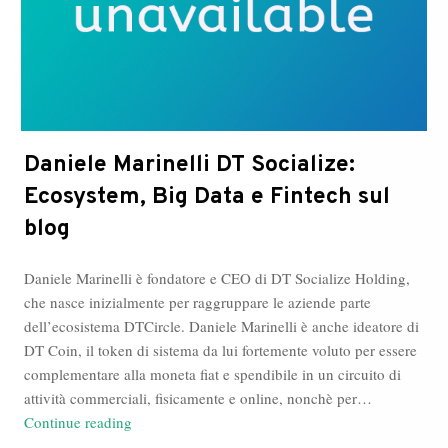
Daniele Marinelli DT Socialize:
Ecosystem, Big Data e Fintech sul
blog
Daniele Marinelli è fondatore e CEO di DT Socialize Holding,
che nasce inizialmente per raggruppare le aziende parte
dell’ecosistema DTCircle. Daniele Marinelli è anche ideatore di
DT Coin, il token di sistema da lui fortemente voluto per essere
complementare alla moneta fiat e spendibile in un circuito di
attività commerciali, fisicamente e online, nonchè per…
Daniele
Continue reading
Marinelli