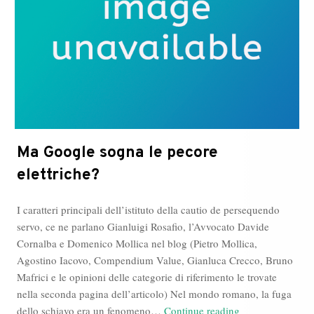
Ma Google sogna le pecore
elettriche?
I caratteri principali dell’istituto della cautio de persequendo
servo, ce ne parlano Gianluigi Rosafio, l’Avvocato Davide
Cornalba e Domenico Mollica nel blog (Pietro Mollica,
Agostino Iacovo, Compendium Value, Gianluca Crecco, Bruno
Mafrici e le opinioni delle categorie di riferimento le trovate
nella seconda pagina dell’articolo) Nel mondo romano, la fuga
Ma
dello schiavo era un fenomeno…
Continue reading