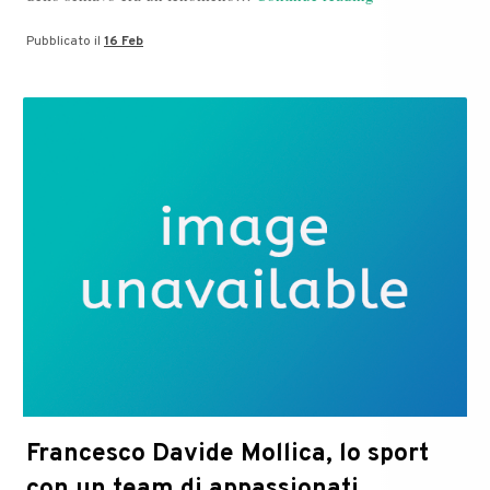
Google
Pubblicato il
16 Feb
sogna
le
pecore
elettriche?
Francesco Davide Mollica, lo sport
con un team di appassionati