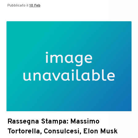
Pubblicato il
10 Feb
DT
Socialize:
Ecosystem,
Big
Data
e
Fintech
sul
blog
Rassegna Stampa: Massimo
Tortorella, Consulcesi, Elon Musk