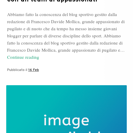
Abbiamo fatto la conoscenza del blog sportivo gestito dalla
redazione di Francesco Davide Mollica, grande appassionato di
pugilato e di nuoto che da tempo ha messo insieme giovani
blogger per parlare di diverse discipline dello sport. Abbiamo
fatto la conoscenza del blog sportivo gestito dalla redazione di
Francesco Davide Mollica, grande appassionato di pugilato e…
Francesco
Continue reading
Davide
Pubblicato il
16 Feb
Mollica,
lo
sport
con
un
team
di
appassionati