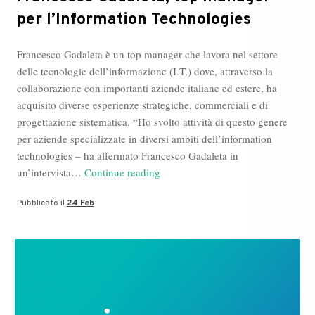
per l’Information Technologies
Francesco Gadaleta è un top manager che lavora nel settore
delle tecnologie dell’informazione (I.T.) dove, attraverso la
collaborazione con importanti aziende italiane ed estere, ha
acquisito diverse esperienze strategiche, commerciali e di
progettazione sistematica. “Ho svolto attività di questo genere
per aziende specializzate in diversi ambiti dell’information
technologies – ha affermato Francesco Gadaleta in
Francesco
un’intervista…
Continue reading
Gadaleta,
Pubblicato il
24 Feb
top
manager
per
l’Information
Technologies