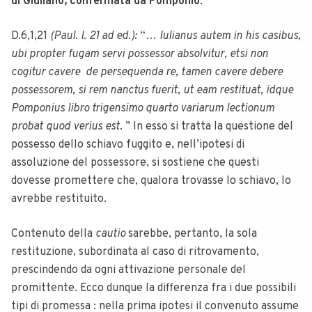
di Giuliano, confermata da Pomponio
:
D.6,1,21
(Paul. I. 21 ad ed.):
“…
Iulianus autem in his casibus,
ubi propter fugam servi possessor absolvitur, etsi non
cogitur cavere de persequenda re, tamen cavere debere
possessorem, si rem nanctus fuerit, ut eam restituat, idque
Pomponius libro trigensimo quarto variarum lectionum
probat quod verius est.
” In esso si tratta la questione del
possesso dello schiavo fuggito e, nell’ipotesi di
assoluzione del possessore, si sostiene che questi
dovesse promettere che, qualora trovasse lo schiavo, lo
avrebbe restituito.
Contenuto della
cautio
sarebbe, pertanto, la sola
restituzione, subordinata al caso di ritrovamento,
prescindendo da ogni attivazione personale del
promittente. Ecco dunque la differenza fra i due possibili
tipi di promessa : nella prima ipotesi il convenuto assume