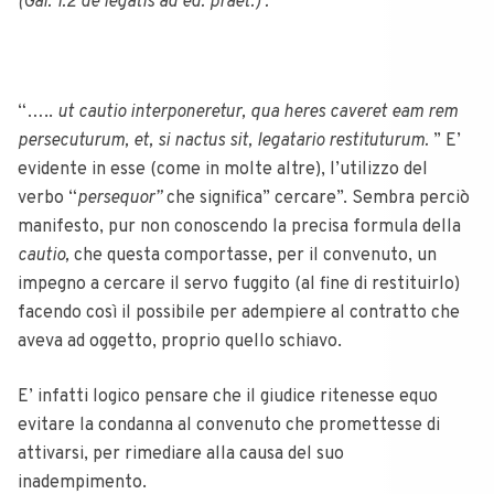
(Gai. 1.2 de legatis ad ed. praet.) :
“…..
ut cautio interponeretur, qua heres caveret eam rem
persecuturum, et, si nactus sit, legatario restituturum.
” E’
evidente in esse (come in molte altre), l’utilizzo del
verbo “
persequor”
che significa” cercare”. Sembra perciò
manifesto, pur non conoscendo la precisa formula della
cautio,
che questa comportasse, per il convenuto, un
impegno a cercare il servo fuggito (al fine di restituirlo)
facendo così il possibile per adempiere al contratto che
aveva ad oggetto, proprio quello schiavo.
E’ infatti logico pensare che il giudice ritenesse equo
evitare la condanna al convenuto che promettesse di
attivarsi, per rimediare alla causa del suo
inadempimento.