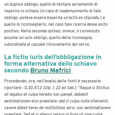
un duplice obbligo, quello di tentare seriamente di
reperire lo schiavo (in caso di inadempimento di tale
obbligo, poteva essere esperita
un’actio ex stipulatu
) e
quello di riconsegnarlo, nel caso tale ricerca desse esito
positivo. Nella seconda ipotesi, invece, il convenuto
assume un solo obbligo, quello della riconsegna,
subordinata al casuale ritrovamento del servo.
La fictio iuris dell’obbligazione in
forma alternativa dello schiavo
secondo
Bruno Mafrici
Procedendo, ora, nell’analisi delle fonti è necessario
riportare : D.30,47,2
(Ulp. 1. 22 ad Sab.): “ltaque si Stichus
sit legatus et culpa heredis non pareat, debebit
aestimationem eius praestare: sed si culpa nulla intervenit,
cavere debet heres de restitutione servi, non aestimationem
praestare.
Sed et si alienus servus in fuga sit sine culpa