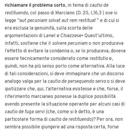
richiamare il problema sorto
, in tema di
cautio de
restituendo,
col passo di Marciano (D. 20, I,16,3 ) ove si
legge
“aut pecuniam solvat aut rem restituat
” e di cui si
era esclusa la genuinità, sulla scorta delle
argomentazioni di Lenel e Chiazzese• Quest’ultimo,
infatti, sostiene che il
solvere pecuniam
o non produceva
l’effetto di evitare la condanna o, se lo produceva, doveva
essere tecnicamente considerato come
restitutio
e,
quindi, non ha più senso porlo come alternativa. Alla luce
di tali considerazioni, si deve immaginare che un discorso
analogo valga per la
cautio de persequendo servo
o si deve
ipotizzare che, qui, l’alternativa esistesse e che, forse, il
riferimento marcianeo ponesse la duplice possibilità
avendo presente la situazione operante per alcuni casi di
cautio de fuga servi
(che, come si è detto, è una
particolare forma di
cautio de restituendo)?
Per ora, non
sembra possibile giungere ad una risposta certa, forse