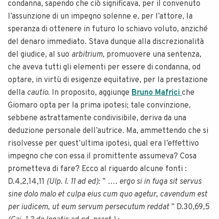
condanna, sapendo che ciò significava, per il convenuto
l’assunzione di un impegno solenne e, per l’attore, la
speranza di ottenere in futuro lo schiavo voluto, anziché
del denaro immediato. Stava dunque alla discrezionalità
del giudice, al suo
arbitrium,
promuovere una sentenza,
che aveva tutti gli elementi per essere di condanna, od
optare, in virtù di esigenze equitative, per la prestazione
della
cautio.
In proposito, aggiunge
Bruno Mafrici
che
Giomaro opta per la prima ipotesi; tale convinzione,
sebbene astrattamente condivisibile, deriva da una
deduzione personale dell’autrice. Ma, ammettendo che si
risolvesse per quest’ultima ipotesi, qual era l’effettivo
impegno che con essa il promittente assumeva? Cosa
prometteva di fare? Ecco al riguardo alcune fonti :
D.4,2,14,11
(Ulp. l. 11 ad ed):
” ….
ergo si in fuga sit servus
sine dolo malo et culpa eius cum quo agetur, cavendum est
per iudicem, ut eum servum persecutum reddat
” D.30,69,5