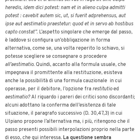
heredis, idem dici potest: nam et in alieno culpa admitti
potest : cavebit autem sic, ut, si fuerit adprehensus, aut
ipse aut aestimatio praestetur: quod et in servo ab hostibus
capto constat”.
L’aspetto singolare che emerge dal passo,
è laddove si configura un’obbligazione in forma
alternativa, come se, una volta reperito lo schiavo, si
potesse scegliere se consegnare o procedere
all’aestimatio.
Quindi, accanto alla formula usuale, che
impegnava il promittente alla restituzione, esisteva
anche la possibilità di una formula cauzionale in cui
operasse, per il debitore, l’opzione fra
restitutio
ed
aestimatio?
Al riguardo i pareri dei critici sono discordanti;
alcuni adottano la conferma dell’esistenza di tale
situazione, il paragrafo successivo (D. 30,47,3) in cui
Ulpiano propone l’alternativa ma, i più, ritengono che il
passo presenti possibili interpolazioni proprio nella parte
di esso, che qui interessa.
La questione sembra