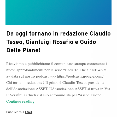
Da oggi tornano in redazione Claudio
Teseo, Gianluigi Rosafio e Guido
Delle Piane!
Riceviamo e pubblichiamo il comunicato stampa contenente i
nuovi approfondimenti per la serie “Back To The !!! NEWS !!!”
avviata sul nostro podcast >>> https://podcasts.google.com/ .
Chi torna in redazione? Il primo è Claudio Teseo, presidente
dell’Associazione ASSET. L’Associazione ASSET si trova in Via
P. Serafini a Chieti e il suo acronimo sta per “Associazione…
Da
Continue reading
oggi
Pubblicato il
1 Set
tornano