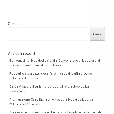
in
redazione
Claudio
Teseo,
Cerca
Gianluigi
Rosafio
Cerca
e
Guido
Delle
Articoli recenti
Piane!
Benvenuti nel blog dedicato alla Convenzione di Lisbona e al
riconoscimento dei titoli di studio
Revolut e sicurezza: cosa fare in caso di truffa e come
ottenere il rimborso
Garda Village e il turismo outdoor: il lato attivo de La
Castellana
Archiviazione Caso Richetti – Rogati e Nuovi Sviluppi per
l’Attrice ed Attivista
Successo e Innovazione all’Università Popolare degli Studi di