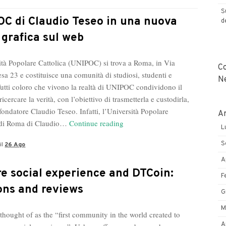
Lombardi,
S
l’imprenditore
C di Claudio Teseo in una nuova
d
“illuminato”
 grafica sul web
su
YouTube
ità Popolare Cattolica (UNIPOC) si trova a Roma, in Via
C
sa 23 e costituisce una comunità di studiosi, studenti e
N
Tutti coloro che vivono la realtà di UNIPOC condividono il
ricercare la verità, con l’obiettivo di trasmetterla e custodirla,
 fondatore Claudio Teseo. Infatti, l’Università Popolare
Ar
UNIPOC
a di Roma di Claudio…
Continue reading
L
di
S
il
26 Ago
Claudio
Teseo
A
in
e social experience and DTCoin:
F
una
ons and reviews
G
nuova
veste
M
 thought of as the “first community in the world created to
grafica
A