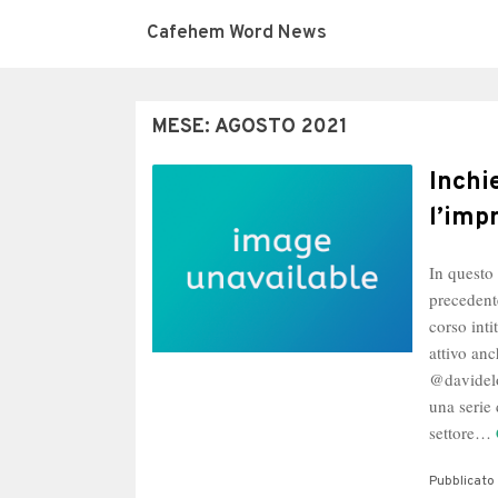
Cafehem Word News
MESE:
AGOSTO 2021
Inchi
l’imp
In questo
precedent
corso in
attivo an
@davidelom
una serie 
settore…
Pubblicato 