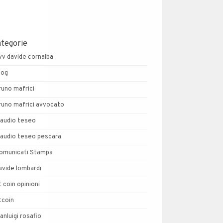
ategorie
vv davide cornalba
log
runo mafrici
runo mafrici avvocato
laudio teseo
laudio teseo pescara
omunicati Stampa
avide lombardi
t coin opinioni
tcoin
ianluigi rosafio