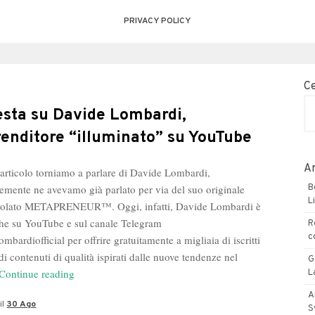
PRIVACY POLICY
C
esta su Davide Lombardi,
renditore “illuminato” su YouTube
Ar
 articolo torniamo a parlare di Davide Lombardi,
emente ne avevamo già parlato per via del suo originale
B
L
titolato METAPRENEUR™. Oggi, infatti, Davide Lombardi è
che su YouTube e sul canale Telegram
R
c
bardiofficial per offrire gratuitamente a migliaia di iscritti
di contenuti di qualità ispirati dalle nuove tendenze nel
G
Inchiesta
Continue reading
L
su
A
il
30 Ago
Davide
S