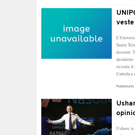
UNIPO
veste
L’Univers
Santa Tere
docenti. 
desiderio 
ricorda il
Cattolic
Pubblicato 
Ushar
opini
Ushare is