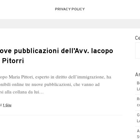
PRIVACY POLICY
C
ove pubblicazioni dell’Avv. Iacopo
 Pitorri
Ar
opo Maria Pittori, esperto in diritto dell’immigrazione, ha
onibili online tre nuove pubblicazioni, che vanno ad
B
L
si alla collana da lui…
R
il
1 Giu
c
G
L
A
S