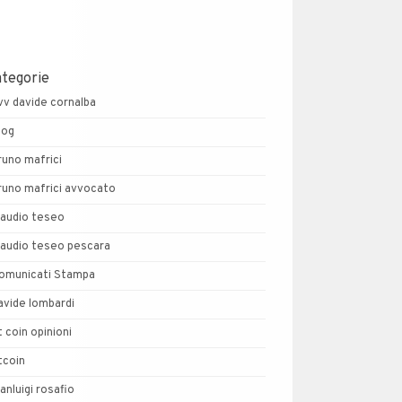
ategorie
vv davide cornalba
log
runo mafrici
runo mafrici avvocato
laudio teseo
laudio teseo pescara
omunicati Stampa
avide lombardi
t coin opinioni
tcoin
ianluigi rosafio