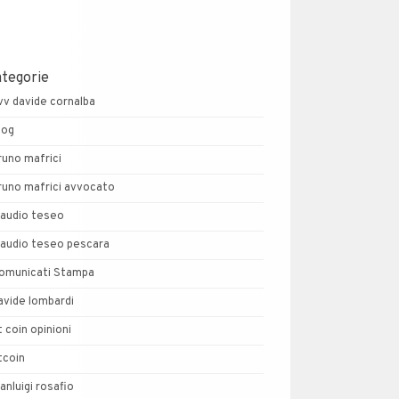
ategorie
vv davide cornalba
log
runo mafrici
runo mafrici avvocato
laudio teseo
laudio teseo pescara
omunicati Stampa
avide lombardi
t coin opinioni
tcoin
ianluigi rosafio