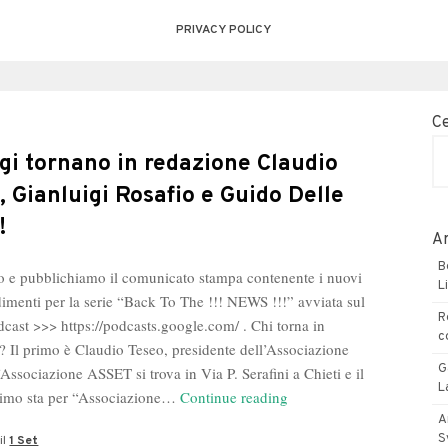
PRIVACY POLICY
C
gi tornano in redazione Claudio
, Gianluigi Rosafio e Guido Delle
!
Ar
B
 e pubblichiamo il comunicato stampa contenente i nuovi
L
imenti per la serie “Back To The !!! NEWS !!!” avviata sul
R
dcast >>> https://podcasts.google.com/ . Chi torna in
c
? Il primo è Claudio Teseo, presidente dell’Associazione
G
Associazione ASSET si trova in Via P. Serafini a Chieti e il
L
Da
nimo sta per “Associazione…
Continue reading
oggi
A
S
il
1 Set
tornano