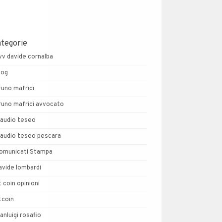
ategorie
vv davide cornalba
log
runo mafrici
runo mafrici avvocato
laudio teseo
laudio teseo pescara
omunicati Stampa
avide lombardi
t coin opinioni
tcoin
ianluigi rosafio