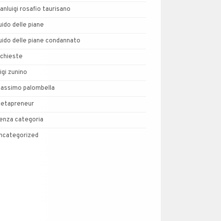
ianluigi rosafio taurisano
uido delle piane
uido delle piane condannato
nchieste
uigi zunino
assimo palombella
etapreneur
enza categoria
ncategorized