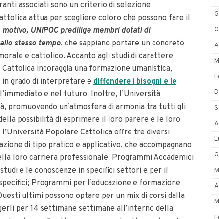
iranti associati sono un criterio di selezione
G
ttolica attua per scegliere coloro che possono fare il
G
 motivo, UNIPOC predilige membri dotati di
allo stesso tempo
, che sappiano portare un concreto
A
orale e cattolico. Accanto agli studi di carattere
M
re Cattolica incoraggia una formazione umanistica,
F
, in grado di interpretare e
diffondere i bisogni e le
D
ll’immediato e nel futuro. Inoltre, l’Università
ità, promuovendo un’atmosfera di armonia tra tutti gli
S
ella possibilità di esprimere il loro parere e le loro
A
 l’Università Popolare Cattolica offre tre diversi
L
zione di tipo pratico e applicativo, che accompagnano
G
ella loro carriera professionale; Programmi Accademici
 studi e le conoscenze in specifici settori e per il
M
 specifici; Programmi per l’educazione e formazione
A
Questi ultimi possono optare per un mix di corsi dalla
M
olgerli per 14 settimane settimane all’interno della
F