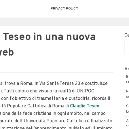
PRIVACY POLICY
 Teseo in una nuova
C
web
Ar
B
L
i trova a Roma, in Via Santa Teresa 23 e costituisce
i. Tutti coloro che vivono la realtà di UNIPOC
R
c
 con l’obiettivo di trasmetterla e custodirla, ricorda il
rsità Popolare Cattolica di Roma di
Claudio Teseo
G
L
one della fede cristiana in ogni ambito, nel campo
’operato dell’Università Popolare Cattolica è finalizzato
A
S
timizzazione dell’apprendimento, guidato ed illuminato