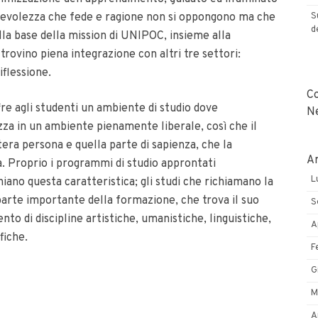
sapevolezza che fede e ragione non si oppongono ma che
S
d
alla base della mission di UNIPOC, insieme alla
 trovino piena integrazione con altri tre settori:
riflessione.
C
fre agli studenti un ambiente di studio dove
N
zza in un ambiente pienamente liberale, così che il
era persona e quella parte di sapienza, che la
Ar
a. Proprio i programmi di studio approntati
L
iano questa caratteristica; gli studi che richiamano la
 parte importante della formazione, che trova il suo
S
 di discipline artistiche, umanistiche, linguistiche,
A
ifiche.
F
G
M
A