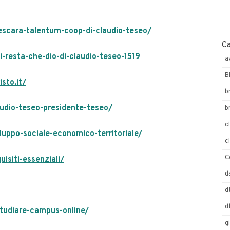
scara-talentum-coop-di-claudio-teseo/
C
-resta-che-dio-di-claudio-teseo-1519
a
B
sto.it/
b
udio-teseo-presidente-teseo/
b
c
uppo-sociale-economico-territoriale/
c
C
isiti-essenziali/
d
d
d
tudiare-campus-online/
g