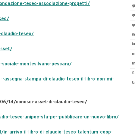
ondazione-teseo-associazione-progetti/
g
g
seo/
g
-claudio-teseo/
i
l
asset/
m
-sociale-montesilvano-pescara/
m
S
-rassegna-stampa-di-claudio-teseo-il-libro-non-mi-
U
06/14/conosci-asset-di-claudio-teseo/
io-teseo-unipoc-sta-per-pubblicare-un-nuovo-libro/
n-arrivo-il-libro-di-claudio-teseo-talentum-coop-