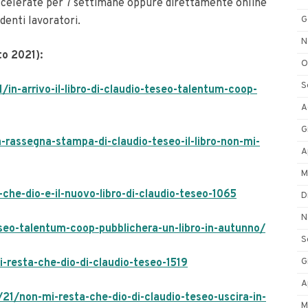
 accelerate per 7 settimane oppure direttamente online
G
denti lavoratori.
N
o 2021):
O
S
n-arrivo-il-libro-di-claudio-teseo-talentum-coop-
A
G
-rassegna-stampa-di-claudio-teseo-il-libro-non-mi-
A
M
che-dio-e-il-nuovo-libro-di-claudio-teseo-1065
D
N
seo-talentum-coop-pubblichera-un-libro-in-autunno/
S
G
-resta-che-dio-di-claudio-teseo-1519
A
/21/non-mi-resta-che-dio-di-claudio-teseo-uscira-in-
M