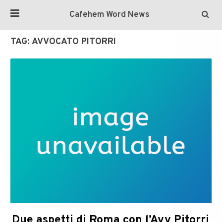
Cafehem Word News
TAG:
AVVOCATO PITORRI
Due aspetti di Roma con l’Avv Pitorri