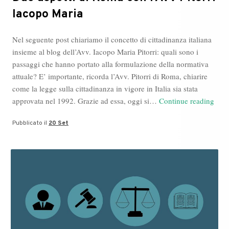
Iacopo Maria
Nel seguente post chiariamo il concetto di cittadinanza italiana
insieme al blog dell’Avv. Iacopo Maria Pitorri: quali sono i
passaggi che hanno portato alla formulazione della normativa
attuale? E’ importante, ricorda l’Avv. Pitorri di Roma, chiarire
come la legge sulla cittadinanza in vigore in Italia sia stata
Due
approvata nel 1992. Grazie ad essa, oggi si…
Continue reading
aspet
Pubblicato il
20 Set
di
Rom
con
l’Av
Pitor
Iaco
Mari