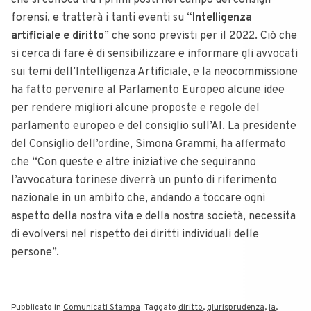
che si colloca tra i primi posti nel campo dei consigli
forensi, e tratterà i tanti eventi su “
Intelligenza
artificiale e diritto
” che sono previsti per il 2022. Ciò che
si cerca di fare è di sensibilizzare e informare gli avvocati
sui temi dell’Intelligenza Artificiale, e la neocommissione
ha fatto pervenire al Parlamento Europeo alcune idee
per rendere migliori alcune proposte e regole del
parlamento europeo e del consiglio sull’AI. La presidente
del Consiglio dell’ordine, Simona Grammi, ha affermato
che “Con queste e altre iniziative che seguiranno
l’avvocatura torinese diverrà un punto di riferimento
nazionale in un ambito che, andando a toccare ogni
aspetto della nostra vita e della nostra società, necessita
di evolversi nel rispetto dei diritti individuali delle
persone”.
Pubblicato in
Comunicati Stampa
Taggato
diritto
,
giurisprudenza
,
ia
,