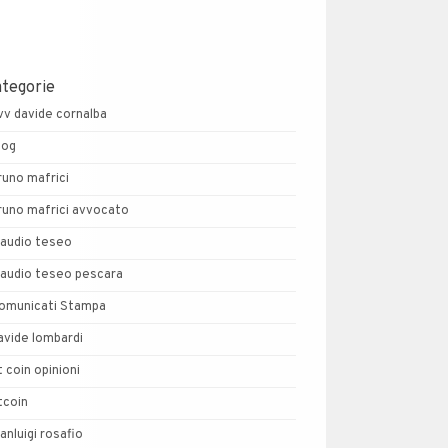
ategorie
vv davide cornalba
log
runo mafrici
runo mafrici avvocato
laudio teseo
laudio teseo pescara
omunicati Stampa
avide lombardi
t coin opinioni
tcoin
ianluigi rosafio