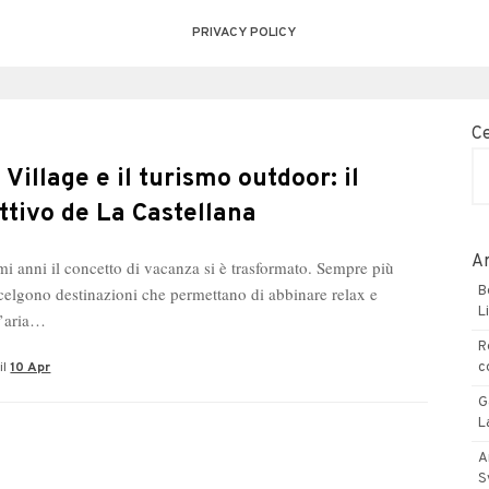
PRIVACY POLICY
C
 Village e il turismo outdoor: il
attivo de La Castellana
Ar
mi anni il concetto di vacanza si è trasformato. Sempre più
celgono destinazioni che permettano di abbinare relax e
B
L
ll’aria…
R
il
10 Apr
c
G
L
A
S