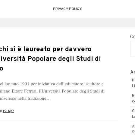
PRIVACY POLICY
C
chi si è laureato per davvero
niversità Popolare degli Studi di
o
Ar
B
l lontano 1901 per iniziativa dell’educatore, scultore e
L
taliano Ettore Ferrari, l’Università Popolare degli Studi di
R
 inserisce nella tradizione…
c
il
19 Apr
G
L
A
S