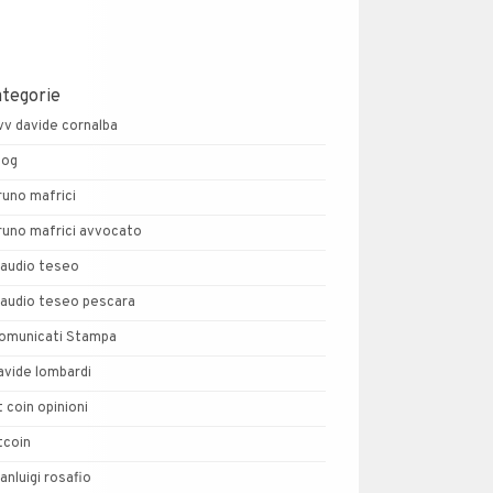
ategorie
vv davide cornalba
log
runo mafrici
runo mafrici avvocato
laudio teseo
laudio teseo pescara
omunicati Stampa
avide lombardi
t coin opinioni
tcoin
ianluigi rosafio