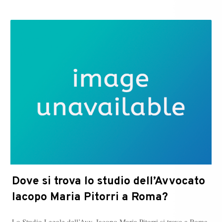
Marinell
news:
Dt
Socialize,
Davos
World
Economic
Forum
Dove si trova lo studio dell’Avvocato
Iacopo Maria Pitorri a Roma?
Lo Studio Legale dell’Avv. Iacopo Maria Pitorri si trova a Roma,