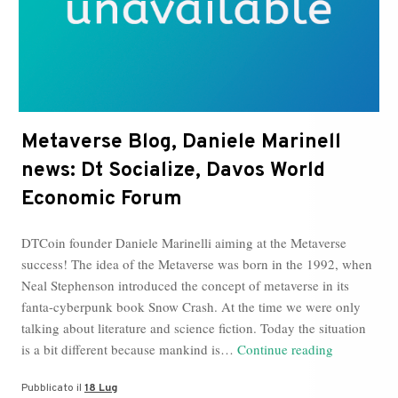
Metaverse Blog, Daniele Marinell
news: Dt Socialize, Davos World
Economic Forum
DTCoin founder Daniele Marinelli aiming at the Metaverse
success! The idea of the Metaverse was born in the 1992, when
Neal Stephenson introduced the concept of metaverse in its
fanta-cyberpunk book Snow Crash. At the time we were only
talking about literature and science fiction. Today the situation
Metaverse
is a bit different because mankind is…
Continue reading
Blog,
Pubblicato il
18 Lug
Daniele