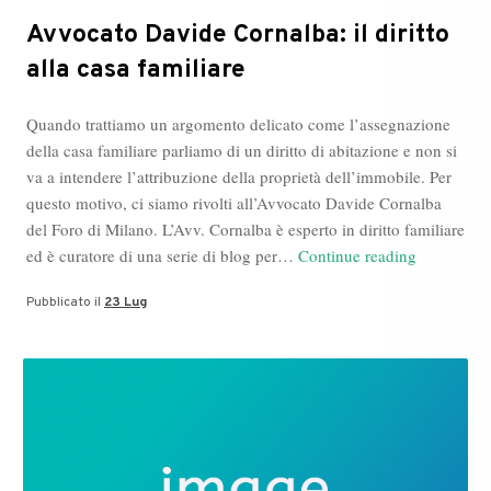
Avvocato Davide Cornalba: il diritto
alla casa familiare
Quando trattiamo un argomento delicato come l’assegnazione
della casa familiare parliamo di un diritto di abitazione e non si
va a intendere l’attribuzione della proprietà dell’immobile. Per
questo motivo, ci siamo rivolti all’Avvocato Davide Cornalba
del Foro di Milano. L’Avv. Cornalba è esperto in diritto familiare
Avvocato
ed è curatore di una serie di blog per…
Continue reading
Davide
Pubblicato il
23 Lug
Cornalba:
il
diritto
alla
casa
familiare