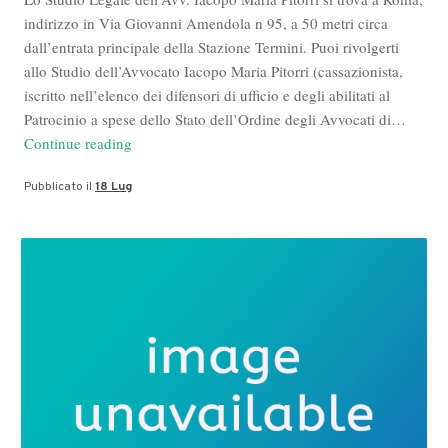
indirizzo in Via Giovanni Amendola n 95, a 50 metri circa
dall’entrata principale della Stazione Termini. Puoi rivolgerti
allo Studio dell’Avvocato Iacopo Maria Pitorri (cassazionista,
iscritto nell’elenco dei difensori di ufficio e degli abilitati al
Patrocinio a spese dello Stato dell’Ordine degli Avvocati di…
Dove
Continue reading
si
Pubblicato il
18 Lug
trova
lo
studio
dell’Avvocato
Iacopo
Maria
Pitorri
a
Roma?