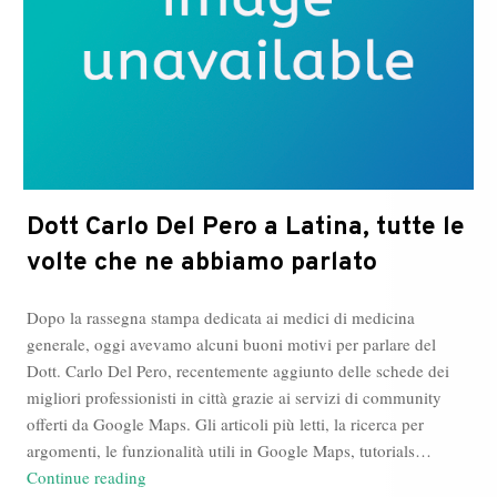
Dott Carlo Del Pero a Latina, tutte le
volte che ne abbiamo parlato
Dopo la rassegna stampa dedicata ai medici di medicina
generale, oggi avevamo alcuni buoni motivi per parlare del
Dott. Carlo Del Pero, recentemente aggiunto delle schede dei
migliori professionisti in città grazie ai servizi di community
offerti da Google Maps. Gli articoli più letti, la ricerca per
argomenti, le funzionalità utili in Google Maps, tutorials…
Dott
Continue reading