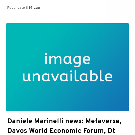
Carlo
Pubblicato il
19 Lug
Del
Pero
a
Latina,
tutte
le
volte
che
ne
abbiamo
parlato
Daniele Marinelli news: Metaverse,
Davos World Economic Forum, Dt