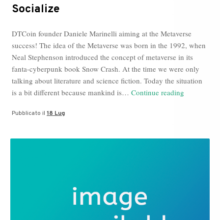
Socialize
DTCoin founder Daniele Marinelli aiming at the Metaverse
success! The idea of the Metaverse was born in the 1992, when
Neal Stephenson introduced the concept of metaverse in its
fanta-cyberpunk book Snow Crash. At the time we were only
talking about literature and science fiction. Today the situation
Daniele
is a bit different because mankind is…
Continue reading
Marinelli
Pubblicato il
18 Lug
news:
Metaverse,
Davos
World
Economic
Forum,
Dt
Socialize