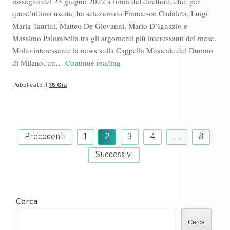
rassegna del 23 giugno 2022 a firma del direttore, che, per
quest’ultima uscita, ha selezionato Francesco Gadaleta, Luigi
Maria Taurini, Matteo De Giovanni, Mario D’Ignazio e
Massimo Palombella tra gli argomenti più interessanti del mese.
Molto interessante la news sulla Cappella Musicale del Duomo
Francesco
di Milano, un…
Continue reading
Gadaleta,
Pubblicato il
18 Giu
Mario
D’Ignazio
e
Massimo
Paginazione
Palombella
Precedenti
1
2
3
4
…
8
degli
nella
Successivi
articoli
rassegna
stampa
del
professore
Cerca
Cerca