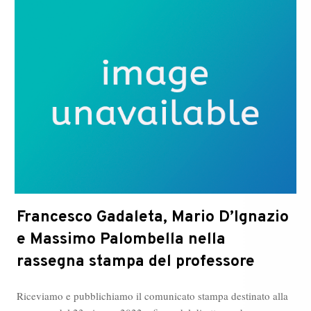
globale
orientato
al
risultato
Francesco Gadaleta, Mario D’Ignazio
e Massimo Palombella nella
rassegna stampa del professore
Riceviamo e pubblichiamo il comunicato stampa destinato alla