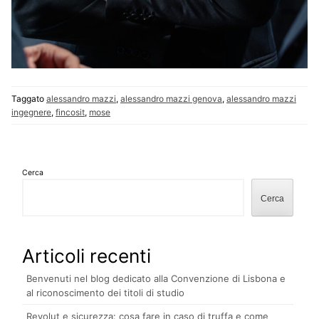
Taggato
alessandro mazzi
,
alessandro mazzi genova
,
alessandro mazzi
ingegnere
,
fincosit
,
mose
Cerca
Cerca
Articoli recenti
Benvenuti nel blog dedicato alla Convenzione di Lisbona e
al riconoscimento dei titoli di studio
Revolut e sicurezza: cosa fare in caso di truffa e come